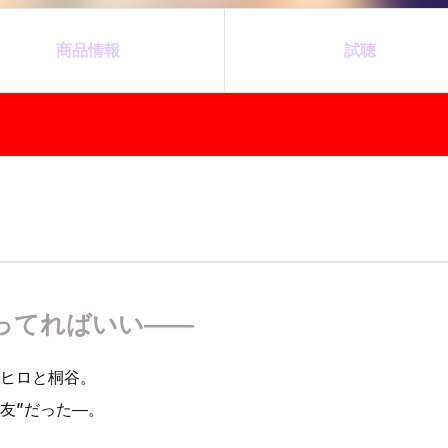
商品情報
試聴
ってればいい――
たヒロと桐谷。
友”だった―。