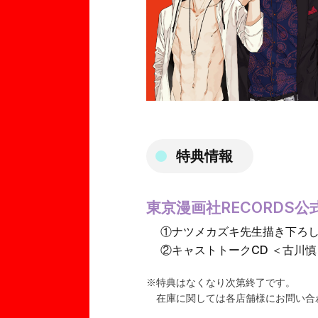
特典情報
東京漫画社RECORDS公
①ナツメカズキ先生描き下ろし漫
②キャストトークCD ＜古川
※特典はなくなり次第終了です。
在庫に関しては各店舗様にお問い合