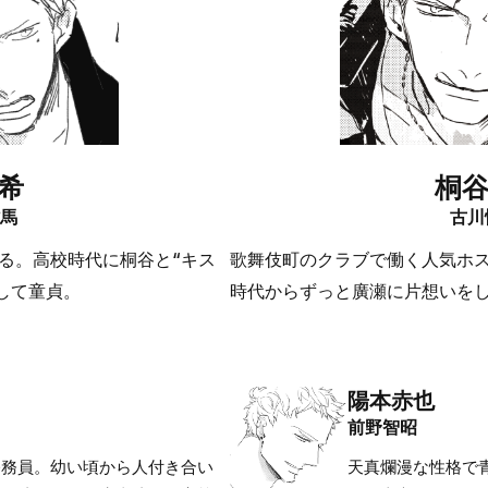
希
桐
雄馬
古川
る。高校時代に桐谷と“キス
歌舞伎町のクラブで働く人気ホ
して童貞。
時代からずっと廣瀬に片想いを
陽本赤也
前野智昭
公務員。幼い頃から人付き合い
天真爛漫な性格で