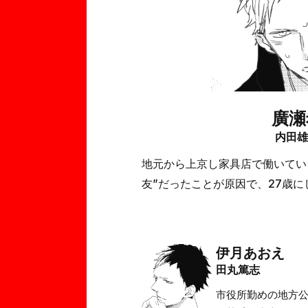
廣瀬
内田
地元から上京し家具店で働いてい
友”だったことが原因で、27歳に
伊月あおえ
田丸篤志
市役所勤めの地方