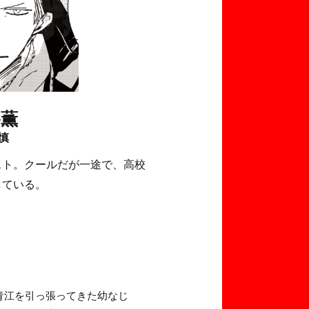
谷薫
慎
スト。クールだが一途で、高校
している。
青江を引っ張ってきた幼なじ