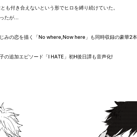
誰とも付き合えないという形でヒロを縛り続けていた。
ったが…
の恋を描く「No where,Now here」も同時収録の豪華2本
の追加エピソード「I HATE」初H後日譚も音声化!