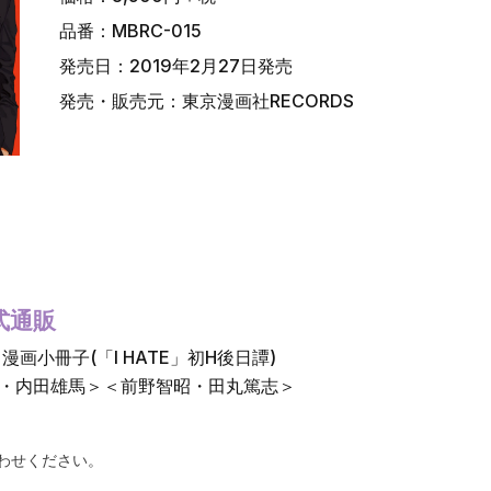
品番：MBRC-015
発売日：2019年2月27日発売
発売・販売元：東京漫画社RECORDS
式通販
画小冊子(「I HATE」初H後日譚)
慎・内田雄馬＞＜前野智昭・田丸篤志＞
わせください。