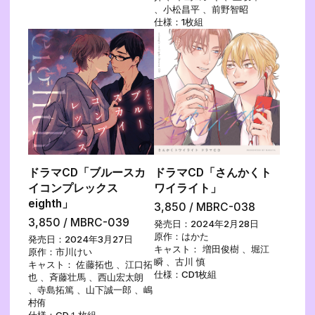
、小松昌平 、前野智昭
仕様：1枚組
ドラマCD「ブルースカ
ドラマCD「さんかくト
イコンプレックス
ワイライト」
eighth」
3,850 / MBRC-038
3,850 / MBRC-039
発売日：2024年2月28日
原作：はかた
発売日：2024年3月27日
キャスト： 増田俊樹 、堀江
原作：市川けい
瞬 、古川 慎
キャスト： 佐藤拓也 、江口拓
仕様：CD1枚組
也 、斉藤壮馬 、西山宏太朗
、寺島拓篤 、山下誠一郎 、嶋
村侑