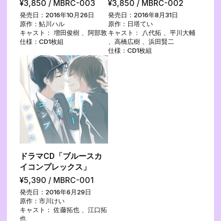
¥3,850 / MBRC-003
¥3,850 / MBRC-002
発売日：2016年10月26日
発売日：2016年8月31日
原作：鮎川ハル
原作：日塔てい
キャスト： 増田俊樹 、阿部敦
キャスト： 八代拓 、平川大輔
仕様：CD1枚組
、高橋広樹 、浜田賢二
仕様：CD1枚組
ドラマCD「ブルースカ
イコンプレックス」
¥5,390 / MBRC-001
発売日：2016年6月29日
原作：市川けい
キャスト： 佐藤拓也 、江口拓
也