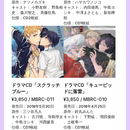
原作：ナツメカズキ
原作：ハヤカワノジコ
キャスト： 小野友樹 、野島裕
キャスト： 内田雄馬 、中島ヨ
史 、森川智之 、斉藤壮馬
シキ 、中澤まさとも 、新垣樽
仕様：CD2枚組
助
仕様：CD1枚組
ドラマCD「スクラッチ
ドラマCD「キューピッ
ブルー」
ドに落雷」
¥3,850 / MBRC-011
¥3,850 / MBRC-010
発売日：2018年5月30日
発売日：2018年4月25日
原作：三ツ谷凡人
原作：鈴丸みんた
キャスト： 古川慎 、寺島惇太
キャスト： 下野紘 、増田俊樹
、中島ヨシキ 、河西健吾
、土岐隼一
仕様：CD1枚組
仕様：CD1枚組