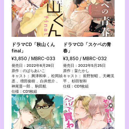
ドラマCD「秋山くん
ドラマCD「スケベの青
final」
春」
¥3,850 / MBRC-033
¥3,850 / MBRC-032
発売日：2022年6月29日
発売日：2022年5月25日
原作：のばらあいこ
原作：畠たかし
キャスト： 興津和幸 、松岡禎
キャスト： 前野智昭 、天﨑滉
丞 、増田俊樹 、白井悠介 、
平 、杉田智和
神尾晋一郎 、駒田航
仕様：CD1枚組
仕様：CD1枚組