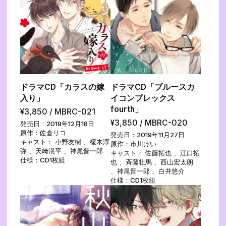
ドラマCD「カラスの嫁
ドラマCD「ブルースカ
入り」
イコンプレックス
fourth」
¥3,850 / MBRC-021
¥3,850 / MBRC-020
発売日：2019年12月18日
原作：佐倉リコ
発売日：2019年11月27日
キャスト： 小野友樹 、榎木淳
原作：市川けい
弥 、天﨑滉平 、神尾晋一郎
キャスト： 佐藤拓也 、江口拓
仕様：CD1枚組
也 、斉藤壮馬 、西山宏太朗
、神尾晋一郎 、白井悠介
仕様：CD1枚組