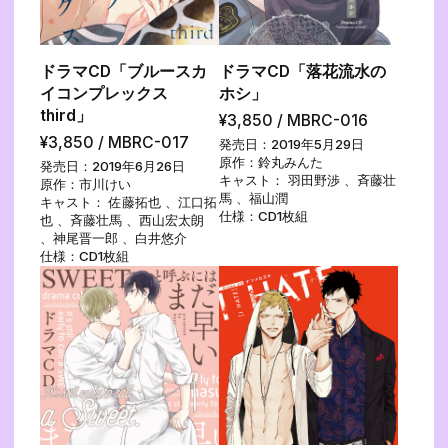
ドラマCD「ブルースカ
ドラマCD「落花流水の
イコンプレックス
ホシ」
third」
¥3,850 / MBRC-016
¥3,850 / MBRC-017
発売日：2019年5月29日
原作：鈴丸みんた
発売日：2019年6月26日
キャスト： 羽田野渉 、斉藤壮
原作：市川けい
馬 、福山潤
キャスト： 佐藤拓也 、江口拓
仕様：CD1枚組
也 、斉藤壮馬 、西山宏太朗
、神尾晋一郎 、白井悠介
仕様：CD1枚組