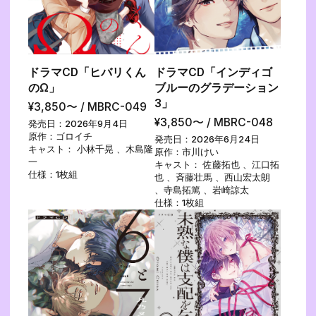
SHOP
ドラマCD「ヒバリくん
ドラマCD「インディゴ
SNS
のΩ」
ブルーのグラデーション
3」
¥3,850〜 / MBRC-049
¥3,850〜 / MBRC-048
発売日：2026年9月4日
原作：ゴロイチ
発売日：2026年6月24日
キャスト： 小林千晃 、木島隆
原作：市川けい
一
キャスト： 佐藤拓也 、江口拓
仕様：1枚組
也 、斉藤壮馬 、西山宏太朗
、寺島拓篤 、岩崎諒太
仕様：1枚組