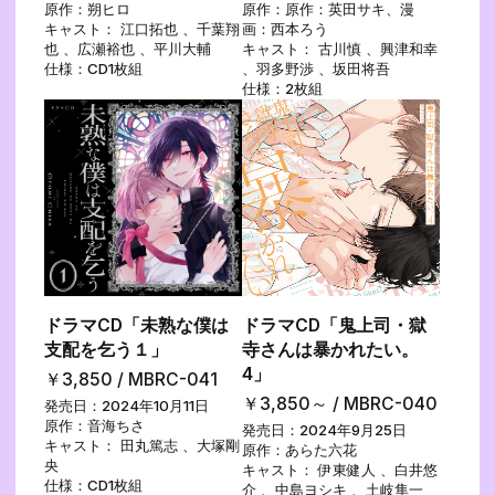
原作：朔ヒロ
原作：原作：英田サキ、漫
キャスト： 江口拓也 、千葉翔
画：西本ろう
也 、広瀬裕也 、平川大輔
キャスト： 古川慎 、興津和幸
仕様：CD1枚組
、羽多野渉 、坂田将吾
仕様：2枚組
ドラマCD「未熟な僕は
ドラマCD「鬼上司・獄
支配を乞う１」
寺さんは暴かれたい。
4」
￥3,850 / MBRC-041
￥3,850～ / MBRC-040
発売日：2024年10月11日
原作：音海ちさ
発売日：2024年9月25日
キャスト： 田丸篤志 、大塚剛
原作：あらた六花
央
キャスト： 伊東健人 、白井悠
仕様：CD1枚組
介 、中島ヨシキ 、土岐隼一