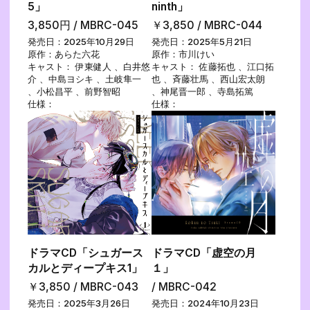
5」
ninth」
3,850円 / MBRC-045
￥3,850 / MBRC-044
発売日：2025年10月29日
発売日：2025年5月21日
原作：あらた六花
原作：市川けい
キャスト： 伊東健人 、白井悠
キャスト： 佐藤拓也 、江口拓
介 、中島ヨシキ 、土岐隼一
也 、斉藤壮馬 、西山宏太朗
、小松昌平 、前野智昭
、神尾晋一郎 、寺島拓篤
仕様：
仕様：
ドラマCD「シュガース
ドラマCD「虚空の月
カルとディープキス1」
１」
￥3,850 / MBRC-043
/ MBRC-042
発売日：2025年3月26日
発売日：2024年10月23日