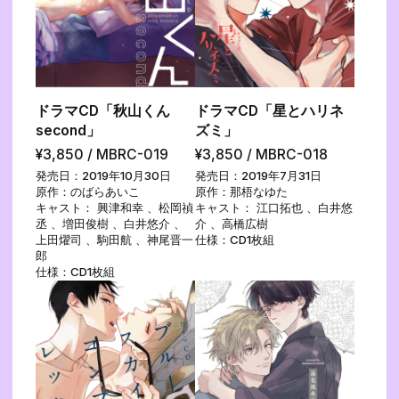
ドラマCD「秋山くん
ドラマCD「星とハリネ
second」
ズミ」
¥3,850 / MBRC-019
¥3,850 / MBRC-018
発売日：2019年10月30日
発売日：2019年7月31日
原作：のばらあいこ
原作：那梧なゆた
キャスト： 興津和幸 、松岡禎
キャスト： 江口拓也 、白井悠
丞 、増田俊樹 、白井悠介 、
介 、高橋広樹
上田燿司 、駒田航 、神尾晋一
仕様：CD1枚組
郎
仕様：CD1枚組