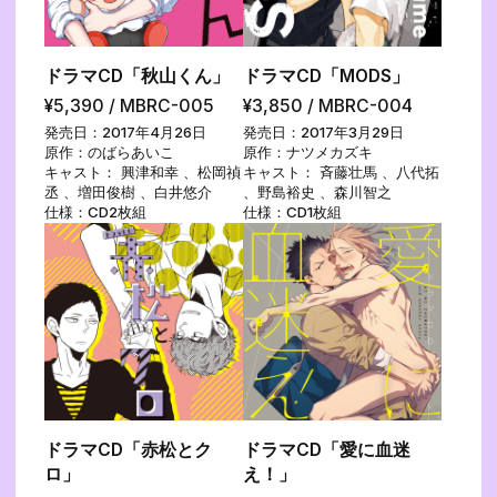
ドラマCD「秋山くん」
ドラマCD「MODS」
¥5,390 / MBRC-005
¥3,850 / MBRC-004
発売日：2017年4月26日
発売日：2017年3月29日
原作：のばらあいこ
原作：ナツメカズキ
キャスト： 興津和幸 、松岡禎
キャスト： 斉藤壮馬 、八代拓
丞 、増田俊樹 、白井悠介
、野島裕史 、森川智之
仕様：CD2枚組
仕様：CD1枚組
ドラマCD「赤松とク
ドラマCD「愛に血迷
ロ」
え！」