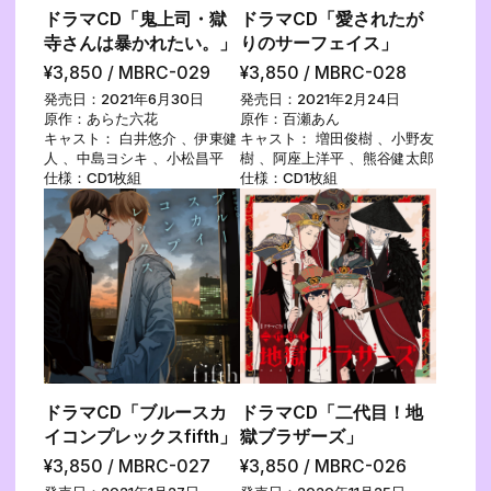
ドラマCD「鬼上司・獄
ドラマCD「愛されたが
寺さんは暴かれたい。」
りのサーフェイス」
¥3,850 / MBRC-029
¥3,850 / MBRC-028
発売日：2021年6月30日
発売日：2021年2月24日
原作：あらた六花
原作：百瀬あん
キャスト： 白井悠介 、伊東健
キャスト： 増田俊樹 、小野友
人 、中島ヨシキ 、小松昌平
樹 、阿座上洋平 、熊谷健太郎
仕様：CD1枚組
仕様：CD1枚組
ドラマCD「ブルースカ
ドラマCD「二代目！地
イコンプレックスfifth」
獄ブラザーズ」
¥3,850 / MBRC-027
¥3,850 / MBRC-026