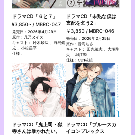
ドラマCD「６と７」
ドラマCD「未熟な僕は
支配を乞う2」
¥3,850~ / MBRC-047
￥3,850 / MBRC-046
発売日：2026年4月28日
原作：凡乃ヌイス
発売日：2026年2月25日
キャスト： 鈴木崚汰 、野島健
原作：音海ちさ
児 、小松昌平
キャスト： 田丸篤志 、大塚剛
仕様：
央 、堀江瞬
仕様：CD1枚組
ドラマCD「鬼上司・獄
ドラマCD「ブルースカ
寺さんは暴かれたい。
イコンプレックス