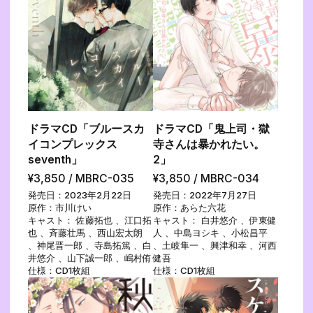
ドラマCD「ブルースカ
ドラマCD「鬼上司・獄
イコンプレックス
寺さんは暴かれたい。
seventh」
2」
¥3,850 / MBRC-035
¥3,850 / MBRC-034
発売日：2023年2月22日
発売日：2022年7月27日
原作：市川けい
原作：あらた六花
キャスト： 佐藤拓也 、江口拓
キャスト： 白井悠介 、伊東健
也 、斉藤壮馬 、西山宏太朗
人 、中島ヨシキ 、小松昌平
、神尾晋一郎 、寺島拓篤 、白
、土岐隼一 、興津和幸 、河西
井悠介 、山下誠一郎 、嶋村侑
健吾
仕様：CD1枚組
仕様：CD1枚組