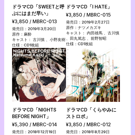
ドラマCD「SWEETと呼
ドラマCD「I HATE」
ぶにはまだ早い」
¥3,850 / MBRC-015
¥3,850 / MBRC-013
発売日：2019年2月27日
原作：ナツメカズキ
発売日：2019年3月20日
キャスト： 内田雄馬 、古川慎
原作：麻酔
、田丸篤志 、前野智昭
キャスト： 古川慎 、小野友樹
仕様：CD1枚組
仕様：CD1枚組
ドラマCD「NIGHTS
ドラマCD「くらやみに
BEFORE NIGHT」
ストロボ」
¥5,390 / MBRC-014
¥3,850 / MBRC-012
発売日：2018年12月19日
発売日：2018年8月29日