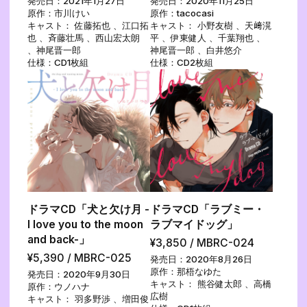
発売日：2021年1月27日
発売日：2020年11月25日
原作：市川けい
原作：tacocasi
キャスト： 佐藤拓也 、江口拓
キャスト： 小野友樹 、天﨑滉
也 、斉藤壮馬 、西山宏太朗
平 、伊東健人 、千葉翔也 、
、神尾晋一郎
神尾晋一郎 、白井悠介
仕様：CD1枚組
仕様：CD2枚組
ドラマCD「犬と欠け月 -
ドラマCD「ラブミー・
I love you to the moon
ラブマイドッグ」
and back-」
¥3,850 / MBRC-024
¥5,390 / MBRC-025
発売日：2020年8月26日
原作：那梧なゆた
発売日：2020年9月30日
キャスト： 熊谷健太郎 、高橋
原作：ウノハナ
広樹
キャスト： 羽多野渉 、増田俊