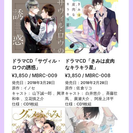
ドラマCD「サヴィル・
ドラマCD「きみは皮肉
ロウの誘惑」
なキラキラ星」
¥3,850 / MBRC-009
¥3,850 / MBRC-008
発売日：2018年3月28日
発売日：2018年2月28日
原作：イノセ
原作：佐倉リコ
キャスト： 山下誠一郎 、興津
キャスト： 白井悠介 、斉藤壮
和幸 、立花慎之介
馬 、廣瀬大介 、阿座上洋平
仕様：CD1枚組
仕様：CD1枚組