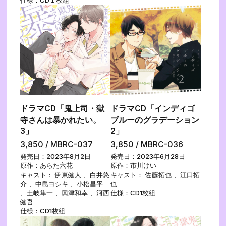
仕様：CD１枚組
ドラマCD「鬼上司・獄
ドラマCD「インディゴ
寺さんは暴かれたい。
ブルーのグラデーション
3」
2」
3,850 / MBRC-037
3,850 / MBRC-036
発売日：2023年8月2日
発売日：2023年6月28日
原作：あらた六花
原作：市川けい
キャスト： 伊東健人 、白井悠
キャスト： 佐藤拓也 、江口拓
介 、中島ヨシキ 、小松昌平
也
、土岐隼一 、興津和幸 、河西
仕様：CD1枚組
健吾
仕様：CD1枚組