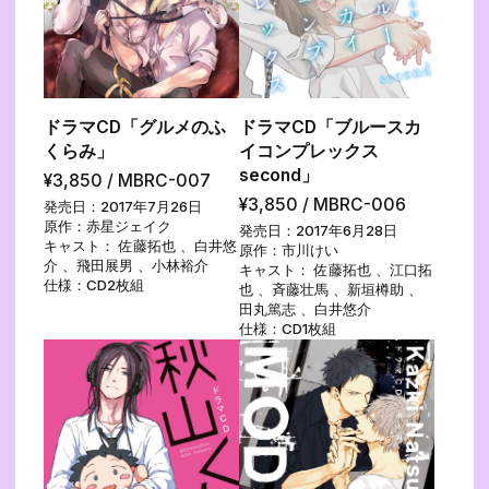
ドラマCD「グルメのふ
ドラマCD「ブルースカ
くらみ」
イコンプレックス
second」
¥3,850 / MBRC-007
¥3,850 / MBRC-006
発売日：2017年7月26日
原作：赤星ジェイク
発売日：2017年6月28日
キャスト： 佐藤拓也 、白井悠
原作：市川けい
介 、飛田展男 、小林裕介
キャスト： 佐藤拓也 、江口拓
仕様：CD2枚組
也 、斉藤壮馬 、新垣樽助 、
田丸篤志 、白井悠介
仕様：CD1枚組