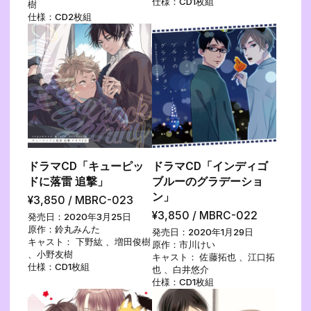
仕様：CD1枚組
樹
仕様：CD2枚組
ドラマCD「キューピッ
ドラマCD「インディゴ
ドに落雷 追撃」
ブルーのグラデーショ
ン」
¥3,850 / MBRC-023
¥3,850 / MBRC-022
発売日：2020年3月25日
原作：鈴丸みんた
発売日：2020年1月29日
キャスト： 下野紘 、増田俊樹
原作：市川けい
、小野友樹
キャスト： 佐藤拓也 、江口拓
仕様：CD1枚組
也 、白井悠介
仕様：CD1枚組